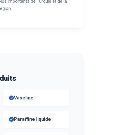
plus importants de Turquie et de la
région.
duits
Vaseline
Paraffine liquide