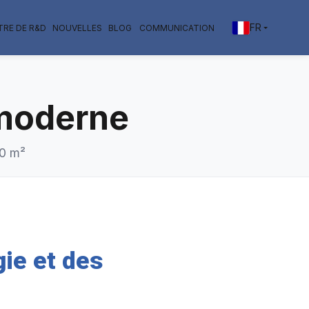
FR
TRE DE R&D
NOUVELLES
BLOG
COMMUNICATION
 moderne
00 m²
gie et des