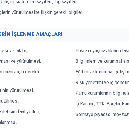
ilişim sistemleri kayıtları, log kayıtları.
erin yürütülmesine ilişkin gerekli bilgiler.
LERİN İŞLENME AMAÇLARI
esi ve takibi,
Hukuki uyuşmazlıkların taki
nması ve yürütülmesi,
Bilgi işlem ve kurumsal si
ilmeniz için gerekli
Eğitim ve kurumsal gelişim
Risk yönetimi ve iç denetim
rinin yürütülmesi,
Kamu kurumlarının bilgi tal
rütülmesi,
İş Kanunu, TTK, Borçlar Ka
letişim faaliyetleri,
Sermaye piyasası mevzuatı 
ğlanması,