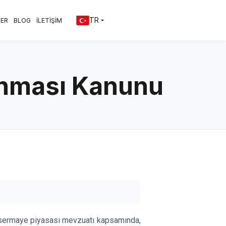
TR
LER
BLOG
İLETİŞİM
runması Kanunu
sermaye piyasası mevzuatı kapsamında,