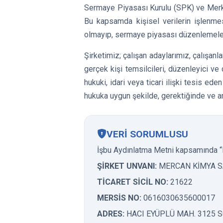
Sermaye Piyasası Kurulu (SPK) ve Merkez
Bu kapsamda kişisel verilerin işlenmes
olmayıp, sermaye piyasası düzenlemeleri
Şirketimiz; çalışan adaylarımız, çalışanla
gerçek kişi temsilcileri, düzenleyici ve d
hukuki, idari veya ticari ilişki tesis ed
hukuka uygun şekilde, gerektiğinde ve am
VERİ SORUMLUSU
İşbu Aydınlatma Metni kapsamında “
ŞİRKET UNVANI:
MERCAN
KİMYA SA
TİCARET SİCİL NO:
21622
MERSİS NO:
0616030635600017
ADRES:
HACI EYÜPLÜ MAH. 3125 S