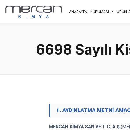
Skip to main content
ANASAYFA
KURUMSAL
ÜRÜNL
6698 Sayılı K
1. AYDINLATMA METNİ AMAC
MERCAN
KİMYA SAN VE TİC. A.Ş
(MER