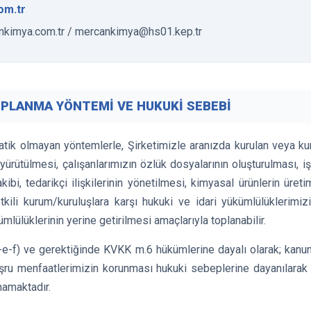
om.tr
kimya.com.tr / mercankimya@hs01.kep.tr
TOPLANMA YÖNTEMİ VE HUKUKİ SEBEBİ
matik olmayan yöntemlerle, Şirketimizle aranızda kurulan veya k
 yürütülmesi, çalışanlarımızın özlük dosyalarının oluşturulması, iş
takibi, tedarikçi ilişkilerinin yönetilmesi, kimyasal ürünlerin üre
yetkili kurum/kuruluşlara karşı hukuki ve idari yükümlülüklerim
ülüklerinin yerine getirilmesi amaçlarıyla toplanabilir.
-e-f) ve gerektiğinde KVKK m.6 hükümlerine dayalı olarak; kanuni
şru menfaatlerimizin korunması hukuki sebeplerine dayanılarak 
mamaktadır.