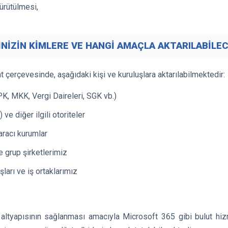
yürütülmesi,
RİNİZİN KİMLERE VE HANGİ AMAÇLA AKTARILABİLE
at çerçevesinde, aşağıdaki kişi ve kuruluşlara aktarılabilmektedir:
PK, MKK, Vergi Daireleri, SGK vb.)
e diğer ilgili otoriteler
 aracı kurumlar
ve grup şirketlerimiz
ları ve iş ortaklarımız
m altyapısının sağlanması amacıyla Microsoft 365 gibi bulut hizm