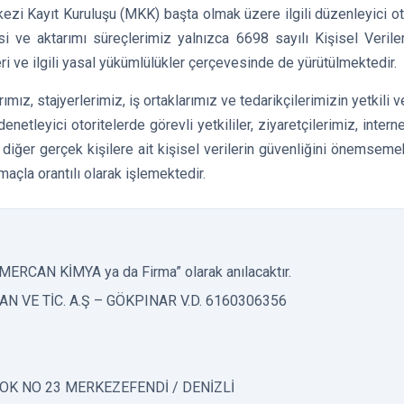
i Kayıt Kuruluşu (MKK) başta olmak üzere ilgili düzenleyici oto
i ve aktarımı süreçlerimiz yalnızca 6698 sayılı Kişisel Verile
 ve ilgili yasal yükümlülükler çerçevesinde de yürütülmektedir.
rımız, stajyerlerimiz, iş ortaklarımız ve tedarikçilerimizin yetkili v
enetleyici otoritelerde görevli yetkililer, ziyaretçilerimiz, interne
en diğer gerçek kişilere ait kişisel verilerin güvenliğini önemsemek
açla orantılı olarak işlemektedir.
MERCAN
KİMYA ya da Firma” olarak anılacaktır.
N VE TİC. A.Ş – GÖKPINAR V.D. 6160306356
OK NO 23 MERKEZEFENDİ / DENİZLİ