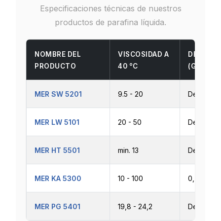
Especificaciones técnicas de nuestros
productos de parafina líquida.
NOMBRE DEL
VISCOSIDAD A
DENSIDA
PRODUCTO
40 °C
(G/CM³)
MER SW 5201
9.5 - 20
Declaraci
MER LW 5101
20 - 50
Declaraci
MER HT 5501
min. 13
Declaraci
MER KA 5300
10 - 100
0,750 - 0
MER PG 5401
19,8 - 24,2
Declaraci