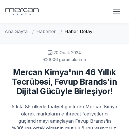
Skip to main content
Ana Sayfa
Haberler
Haber Detayı
20 Ocak 2024
1006 görüntülenme
Mercan Kimya
'nın 46 Yıllık
Tecrübesi,
Fevup Brands
'in
Dijital Gücüyle Birleşiyor!
5 kıta 85 ülkede faaliyet gösteren
Mercan Kimya
olarak markaların e-ihracat faaliyetlerini
güçlendirmeyi amaçlayan
Fevup Brands
'in
%30'una ortak olmanın mutluluğunu yaşıyoruz.